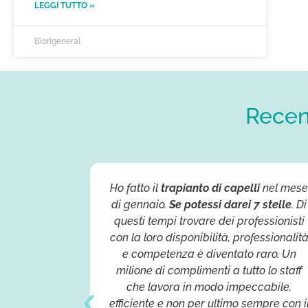
LEGGI TUTTO »
Biorigeneral
Recens
patia e
Ho fatto il
trapianto di capelli
nel mes
ruttura sono
di gennaio.
Se potessi darei 7 stelle
. Di
ente/cliente
questi tempi trovare dei professionisti
azio tutto lo
con la loro disponibilità, professionalit
zi per la
e competenza è diventato raro. Un
lità con cui
milione di complimenti a tutto lo staff
a nel mio
che lavora in modo impeccabile,
efficiente e non per ultimo sempre con i