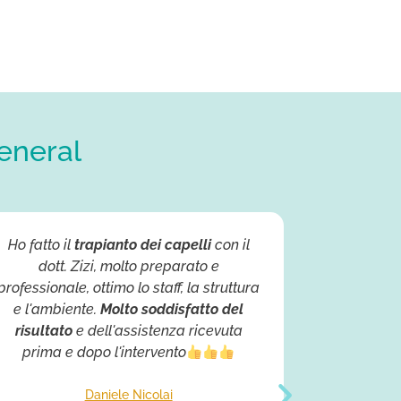
general
Ho fatto il
trapianto dei capelli
con il
Sono dei
dott. Zizi, molto preparato e
parti
professionale, ottimo lo staff, la struttura
collaborat
e l'ambiente.
Molto soddisfatto del
spiegandoti
risultato
e dell'assistenza ricevuta
l'intervent
prima e dopo l'intervento
invidiar
apparecch
staff m
Daniele Nicolai