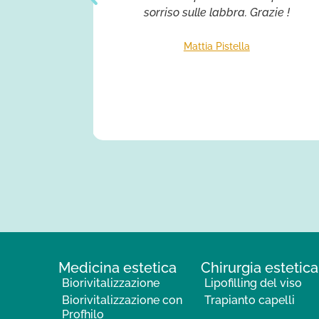
sorriso sulle labbra. Grazie !
Mattia Pistella
Medicina estetica
Chirurgia estetica
Biorivitalizzazione
Lipofilling del viso
Biorivitalizzazione con
Trapianto capelli
Profhilo