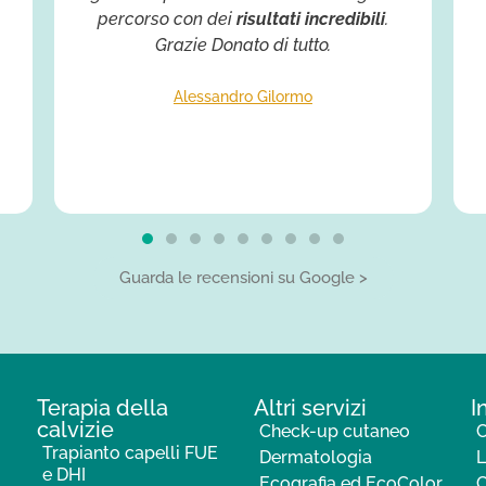
percorso con dei
risultati incredibili
.
Grazie Donato di tutto.
Alessandro Gilormo
Guarda le recensioni su Google >
Terapia della
Altri servizi
I
calvizie
Check-up cutaneo
C
Trapianto capelli FUE
Dermatologia
L
e DHI
Ecografia ed EcoColor
C