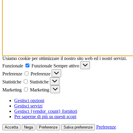
Usiamo cookie per ottimizzare il nostro sito web ed i nostri servizi.
Funzionale
Funzionale
Sempre attivo
Preferenze
Preferenze
Statistiche
Statistiche
Marketing
Marketing
Gestisci opzioni
Gestisci servizi
Gestisci {vendor_count} fornitori
Per saperne di più su questi scopi
Preferenze
Accetta
Nega
Preferenze
Salva preferenze