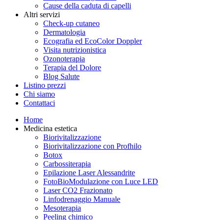
Cause della caduta di capelli
Altri servizi
Check-up cutaneo
Dermatologia
Ecografia ed EcoColor Doppler
Visita nutrizionistica
Ozonoterapia
Terapia del Dolore
Blog Salute
Listino prezzi
Chi siamo
Contattaci
Home
Medicina estetica
Biorivitalizzazione
Biorivitalizzazione con Profhilo
Botox
Carbossiterapia
Epilazione Laser Alessandrite
FotoBioModulazione con Luce LED
Laser CO2 Frazionato
Linfodrenaggio Manuale
Mesoterapia
Peeling chimico