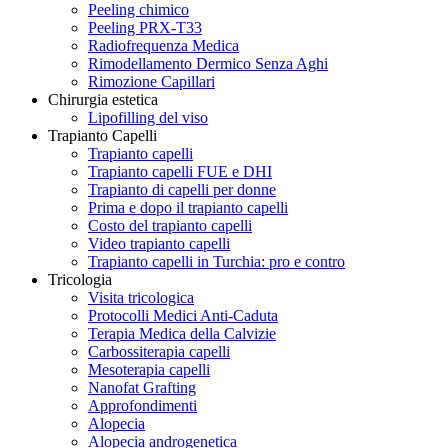
Peeling chimico
Peeling PRX-T33
Radiofrequenza Medica
Rimodellamento Dermico Senza Aghi
Rimozione Capillari
Chirurgia estetica
Lipofilling del viso
Trapianto Capelli
Trapianto capelli
Trapianto capelli FUE e DHI
Trapianto di capelli per donne
Prima e dopo il trapianto capelli
Costo del trapianto capelli
Video trapianto capelli
Trapianto capelli in Turchia: pro e contro
Tricologia
Visita tricologica
Protocolli Medici Anti-Caduta
Terapia Medica della Calvizie
Carbossiterapia capelli
Mesoterapia capelli
Nanofat Grafting
Approfondimenti
Alopecia
Alopecia androgenetica