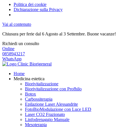
Politica dei cookie
Dichiarazione sulla Privacy
Vai al contenuto
Chiusura per ferie dal 6 Agosto al 3 Settembre. Buone vacanze!
Richiedi un consulto
Online
0858943217
WhatsApp
Home
Medicina estetica
Biorivitalizzazione
Biorivitalizzazione con Profhilo
Botox
Carbossiterapia
Epilazione Laser Alessandrite
FotoBioModulazione con Luce LED
Laser CO2 Frazionato
Linfodrenaggio Manuale
Mesoterapia