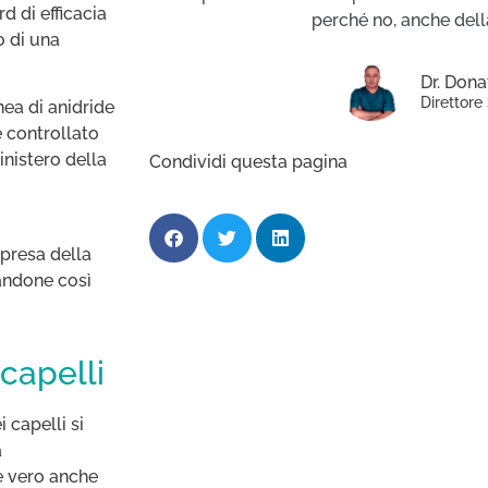
d di efficacia
perché no, anche della
o di una
Dr. Dona
Direttore 
ea di anidride
e controllato
nistero della
Condividi questa pagina
ipresa della
tandone così
 capelli
i capelli si
a
 è vero anche