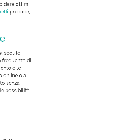
ò dare ottimi
elli
precoce,
ie
15 sedute,
a frequenza di
mento e le
 online o ai
lto senza
le possibilità