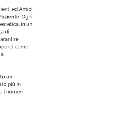
ienti ed Amici,
 Paziente
. Ogni
stetica, in un
ta di
garantire
proporci come
 a
ito un
ato più in
: i numeri