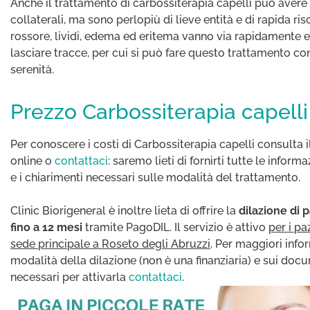
Anche il trattamento di carbossiterapia capelli può avere e
collaterali, ma sono perlopiù di lieve entità e di rapida ris
rossore, lividi, edema ed eritema vanno via rapidamente 
lasciare tracce, per cui si può fare questo trattamento c
serenità.
Prezzo Carbossiterapia capelli
Per conoscere i costi di Carbossiterapia capelli consulta 
online o
contattaci
: saremo lieti di fornirti tutte le informa
e i chiarimenti necessari sulle modalità del trattamento.
Clinic Biorigeneral è inoltre lieta di offrire la
dilazione di
fino a 12 mesi
tramite PagoDIL. Il servizio è attivo
per i pa
sede principale a Roseto degli Abruzzi
. Per maggiori info
modalità della dilazione (non è una finanziaria) e sui doc
necessari per attivarla
contattaci
.