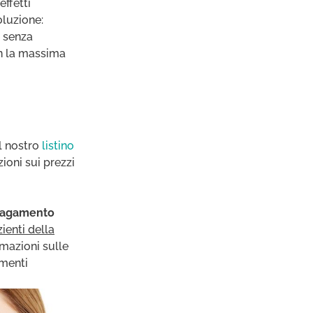
ffetti
oluzione:
e senza
on la massima
il nostro
listino
zioni sui prezzi
 pagamento
zienti della
rmazioni sulle
umenti