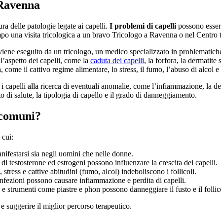
 Ravenna
ra delle patologie legate ai capelli.
I problemi di capelli
possono essere
empo una visita tricologica a un bravo Tricologo a Ravenna o nel Centro t
iene eseguito da un tricologo, un medico specializzato in problematiche l
l’aspetto dei capelli, come la
caduta dei capelli
, la forfora, la dermatite
ta, come il cattivo regime alimentare, lo stress, il fumo, l’abuso di alcol e
e i capelli alla ricerca di eventuali anomalie, come l’infiammazione, la de
tato di salute, la tipologia di capello e il grado di danneggiamento.
ù comuni?
 cui:
nifestarsi sia negli uomini che nelle donne.
i di testosterone ed estrogeni possono influenzare la crescita dei capelli.
 stress e cattive abitudini (fumo, alcol) indeboliscono i follicoli.
infezioni possono causare infiammazione e perdita di capelli.
 e strumenti come piastre e phon possono danneggiare il fusto e il follic
 suggerire il miglior percorso terapeutico.