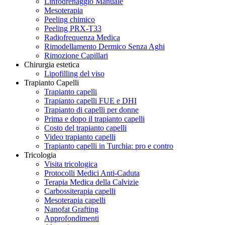
Linfodrenaggio Manuale
Mesoterapia
Peeling chimico
Peeling PRX-T33
Radiofrequenza Medica
Rimodellamento Dermico Senza Aghi
Rimozione Capillari
Chirurgia estetica
Lipofilling del viso
Trapianto Capelli
Trapianto capelli
Trapianto capelli FUE e DHI
Trapianto di capelli per donne
Prima e dopo il trapianto capelli
Costo del trapianto capelli
Video trapianto capelli
Trapianto capelli in Turchia: pro e contro
Tricologia
Visita tricologica
Protocolli Medici Anti-Caduta
Terapia Medica della Calvizie
Carbossiterapia capelli
Mesoterapia capelli
Nanofat Grafting
Approfondimenti