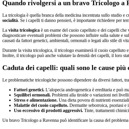
Quando rivolgersi a un bravo Tricologo a
La tricologia è quella branca della medicina incentrata sullo studio e cu
socialità
. Se i capelli ti danno pensieri, è importante richiedere per t
La
visita tricologica
è un esame del cuoio capelluto e dei capelli che v
diagnosticare eventuali problemi che possono influire sulla salute e sul
causati da fattori genetici, ambientali, ormonali o legati allo stile di vi
Durante la visita tricologica, il tricologo esaminerà il cuoio capelluto 
Inoltre, il tricologo può anche valutare la densità dei capelli, il loro s
Caduta dei capelli: quali sono le cause pi
Le problematiche tricologiche possono dipendere da diversi fattori, tra
Fattori genetici.
L’alopecia androgenetica è ereditaria e può ma
Squilibri ormonali.
Problemi alla tiroide o variazioni nei livell
Stress e alimentazione.
Una dieta povera di nutrienti essenziali,
Malattie del cuoio capelluto.
Dermatite seborroica, psoriasi e 
Uso eccessivo di prodotti aggressivi.
Tinte, trattamenti chimici
Un bravo Tricologo a Ravenna può identificare la causa del problema e