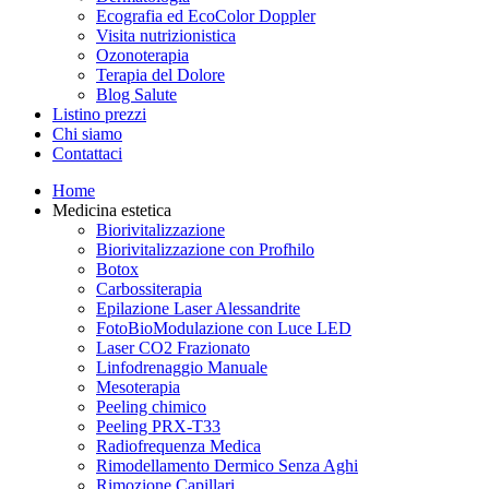
Ecografia ed EcoColor Doppler
Visita nutrizionistica
Ozonoterapia
Terapia del Dolore
Blog Salute
Listino prezzi
Chi siamo
Contattaci
Home
Medicina estetica
Biorivitalizzazione
Biorivitalizzazione con Profhilo
Botox
Carbossiterapia
Epilazione Laser Alessandrite
FotoBioModulazione con Luce LED
Laser CO2 Frazionato
Linfodrenaggio Manuale
Mesoterapia
Peeling chimico
Peeling PRX-T33
Radiofrequenza Medica
Rimodellamento Dermico Senza Aghi
Rimozione Capillari