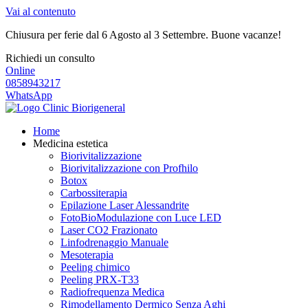
Vai al contenuto
Chiusura per ferie dal 6 Agosto al 3 Settembre. Buone vacanze!
Richiedi un consulto
Online
0858943217
WhatsApp
Home
Medicina estetica
Biorivitalizzazione
Biorivitalizzazione con Profhilo
Botox
Carbossiterapia
Epilazione Laser Alessandrite
FotoBioModulazione con Luce LED
Laser CO2 Frazionato
Linfodrenaggio Manuale
Mesoterapia
Peeling chimico
Peeling PRX-T33
Radiofrequenza Medica
Rimodellamento Dermico Senza Aghi