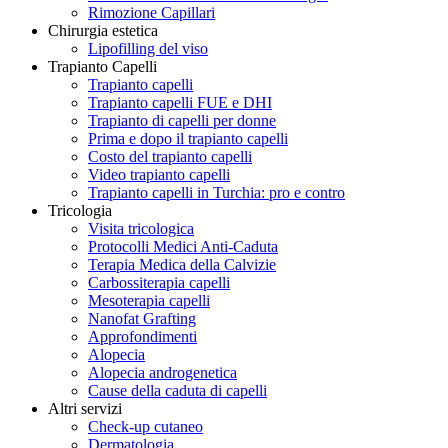
Rimozione Capillari
Chirurgia estetica
Lipofilling del viso
Trapianto Capelli
Trapianto capelli
Trapianto capelli FUE e DHI
Trapianto di capelli per donne
Prima e dopo il trapianto capelli
Costo del trapianto capelli
Video trapianto capelli
Trapianto capelli in Turchia: pro e contro
Tricologia
Visita tricologica
Protocolli Medici Anti-Caduta
Terapia Medica della Calvizie
Carbossiterapia capelli
Mesoterapia capelli
Nanofat Grafting
Approfondimenti
Alopecia
Alopecia androgenetica
Cause della caduta di capelli
Altri servizi
Check-up cutaneo
Dermatologia