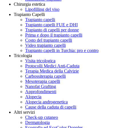
Chirurgia estetica
Lipofilling del viso
Trapianto Capelli
Trapianto capelli
Trapianto capelli FUE e DHI
Trapianto di capelli per donne
Prima e dopo il trapianto capelli
Costo del trapianto capelli
Video trapianto capelli
Trapianto capelli in Turchia: pro e contro
Tricologia
Visita tricologica
Protocolli Medici Anti-Caduta
Terapia Medica della Calvizie
Carbossiterapia capelli
Mesoterapia capelli
Nanofat Grafting
Approfondimenti
Alopecia
Alopecia androgenetica
Cause della caduta di capelli
Altri servizi
Check-up cutaneo
Dermatologia
Ecografia ed EcoColor Doppler