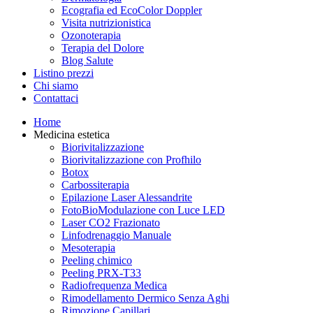
Ecografia ed EcoColor Doppler
Visita nutrizionistica
Ozonoterapia
Terapia del Dolore
Blog Salute
Listino prezzi
Chi siamo
Contattaci
Home
Medicina estetica
Biorivitalizzazione
Biorivitalizzazione con Profhilo
Botox
Carbossiterapia
Epilazione Laser Alessandrite
FotoBioModulazione con Luce LED
Laser CO2 Frazionato
Linfodrenaggio Manuale
Mesoterapia
Peeling chimico
Peeling PRX-T33
Radiofrequenza Medica
Rimodellamento Dermico Senza Aghi
Rimozione Capillari