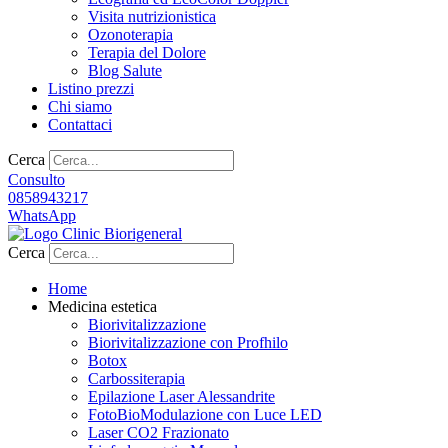
Visita nutrizionistica
Ozonoterapia
Terapia del Dolore
Blog Salute
Listino prezzi
Chi siamo
Contattaci
Cerca
Consulto
0858943217
WhatsApp
Cerca
Home
Medicina estetica
Biorivitalizzazione
Biorivitalizzazione con Profhilo
Botox
Carbossiterapia
Epilazione Laser Alessandrite
FotoBioModulazione con Luce LED
Laser CO2 Frazionato