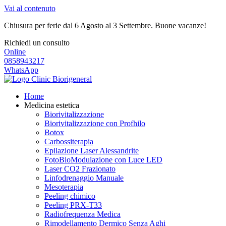
Vai al contenuto
Chiusura per ferie dal 6 Agosto al 3 Settembre. Buone vacanze!
Richiedi un consulto
Online
0858943217
WhatsApp
Home
Medicina estetica
Biorivitalizzazione
Biorivitalizzazione con Profhilo
Botox
Carbossiterapia
Epilazione Laser Alessandrite
FotoBioModulazione con Luce LED
Laser CO2 Frazionato
Linfodrenaggio Manuale
Mesoterapia
Peeling chimico
Peeling PRX-T33
Radiofrequenza Medica
Rimodellamento Dermico Senza Aghi