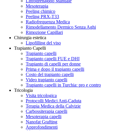
Linfodrenaggio Manuale
Mesoterapia
Peeling chimico
Peeling PRX-T33
Radiofrequenza Medica
Rimodellamento Dermico Senza Aghi
Rimozione Capillari
Chirurgia estetica
Lipofilling del viso
Trapianto Capelli
Trapianto capelli
Trapianto capelli FUE e DHI
Trapianto di capelli per donne
Prima e dopo il trapianto capelli
Costo del trapianto capelli
Video trapianto capelli
Trapianto capelli in Turchia: pro e contro
Tricologia
Visita tricologica
Protocolli Medici Anti-Caduta
Terapia Medica della Calvizie
Carbossiterapia capelli
Mesoterapia capelli
Nanofat Grafting
Approfondimenti