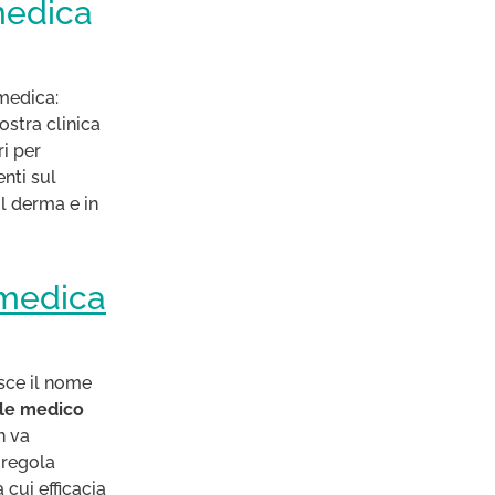
medica
medica:
ostra clinica
i per
nti sul
ul derma e in
medica
sce il nome
le medico
n va
i regola
a cui efficacia