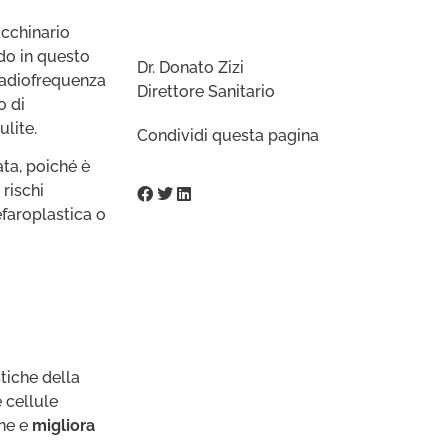
acchinario
ndo in questo
Dr. Donato Zizi
 radiofrequenza
Direttore Sanitario
o di
ulite.
Condividi questa pagina
ta, poiché è
 rischi
lefaroplastica o
tiche della
 cellule
ene e
migliora