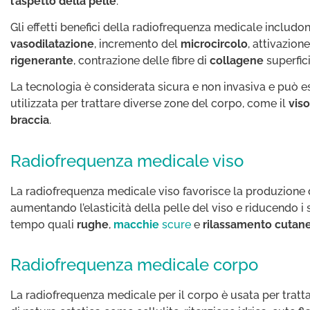
l’aspetto della pelle
.
Gli effetti benefici della radiofrequenza medicale includo
vasodilatazione
, incremento del
microcircolo
, attivazion
rigenerante
, contrazione delle fibre di
collagene
superfici
La tecnologia è considerata sicura e non invasiva e può e
utilizzata per trattare diverse zone del corpo, come il
viso
braccia
.
Radiofrequenza medicale viso
La radiofrequenza medicale viso favorisce la produzione 
aumentando l’elasticità della pelle del viso e riducendo i 
tempo quali
rughe
,
macchie
scure
e
rilassamento cutan
Radiofrequenza medicale corpo
La radiofrequenza medicale per il corpo è usata per tratt