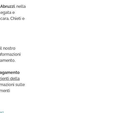
 Abruzzi
, nella
llegata e
cara, Chieti e
il nostro
 informazioni
ttamento.
 pagamento
zienti della
rmazioni sulle
umenti