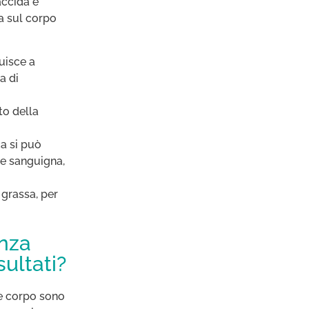
accida e
a sul corpo
uisce a
a di
to della
a si può
one sanguigna,
 grassa, per
nza
ultati?
 e corpo sono