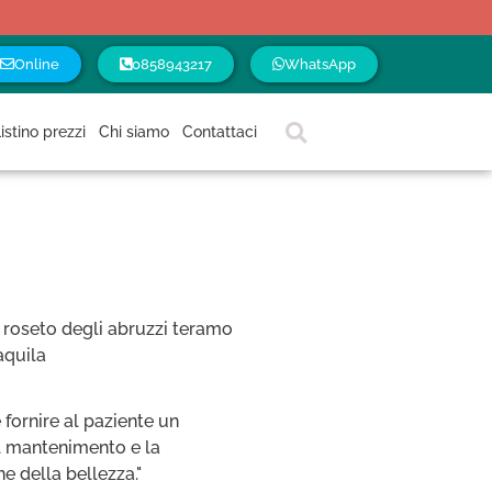
Online
0858943217
WhatsApp
istino prezzi
Chi siamo
Contattaci
è fornire al paziente un
il mantenimento e la
he della bellezza."