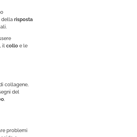
no
e della
risposta
ali.
ssere
, il
collo
e le
di collagene,
segni del
eo
.
are problemi