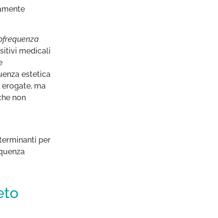
isamente
ofrequenza
sitivi medicali
e
uenza estetica
e erogate, ma
 che non
terminanti per
equenza
eto