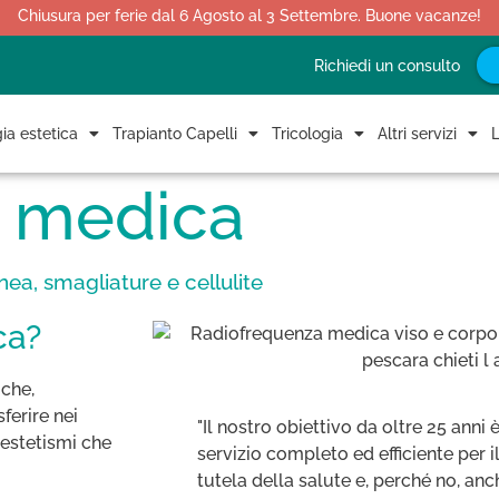
Chiusura per ferie dal 6 Agosto al 3 Settembre. Buone vacanze!
Richiedi un consulto
ia estetica
Trapianto Capelli
Tricologia
Altri servizi
L
a medica
ea, smagliature e cellulite
ca?
 che,
sferire nei
"Il nostro obiettivo da oltre 25 anni 
inestetismi che
servizio completo ed efficiente per 
tutela della salute e, perché no, anc