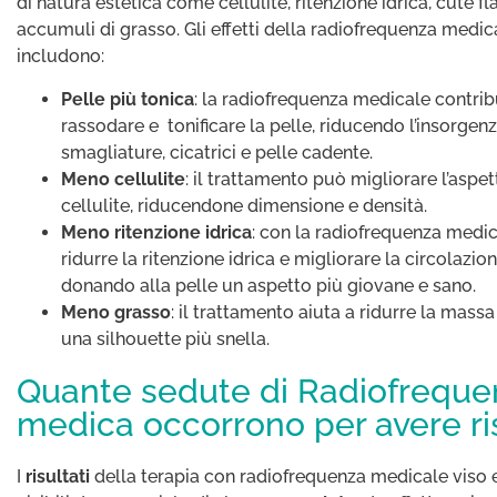
di natura estetica come cellulite, ritenzione idrica, cute fl
accumuli di grasso. Gli effetti della radiofrequenza medic
includono:
Pelle più tonica
: la radiofrequenza medicale contrib
rassodare e tonificare la pelle, riducendo l’insorgenz
smagliature, cicatrici e pelle cadente.
Meno cellulite
: il trattamento può migliorare l’aspet
cellulite, riducendone dimensione e densità.
Meno ritenzione idrica
: con la radiofrequenza medic
ridurre la ritenzione idrica e migliorare la circolazi
donando alla pelle un aspetto più giovane e sano.
Meno grasso
: il trattamento aiuta a ridurre la massa
una silhouette più snella.
Quante sedute di Radiofreque
medica occorrono per avere ris
I
risultati
della terapia con radiofrequenza medicale viso