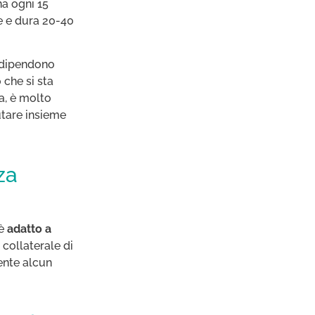
na ogni 15
e e dura 20-40
a dipendono
 che si sta
a, è molto
tare insieme
za
 è
adatto a
 collaterale di
iente alcun