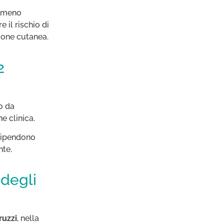
i meno
re il rischio di
ione cutanea.
2
o da
e clinica.
 dipendono
nte.
 degli
ruzzi
, nella