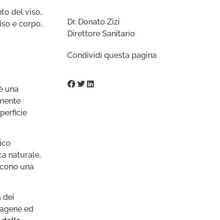
to del viso,
Dr. Donato Zizi
iso e corpo,
Direttore Sanitario
Condividi questa pagina
 è una
amente
perficie
ico
ca naturale,
scono una
 dei
llagene ed