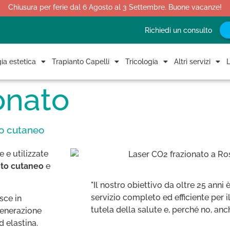
Chiusura per ferie dal 6 Agosto al 3 Settembre. Buone vacanze!
Richiedi un consulto
ia estetica
Trapianto Capelli
Tricologia
Altri servizi
L
onato
to cutaneo
 e utilizzate
nto cutaneo
e
"Il nostro obiettivo da oltre 25 anni 
servizio completo ed efficiente per 
sce in
tutela della salute e, perché no, anc
generazione
 elastina.