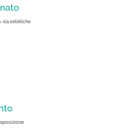
onato
, sia estetiche
nto
’esposizione