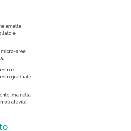
che emette
ollato e
u micro-aree
a.
ento e
mento graduale
mento, ma nella
mali attività
to