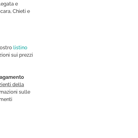
llegata e
cara, Chieti e
nostro
listino
zioni sui prezzi
 pagamento
zienti della
rmazioni sulle
umenti