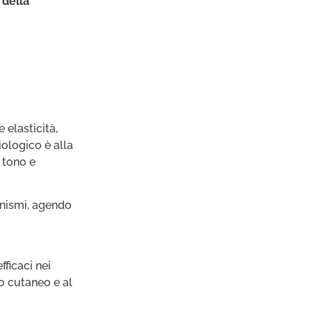
 della
 elasticità,
ologico è alla
 tono e
anismi, agendo
ficaci nei
o cutaneo e al