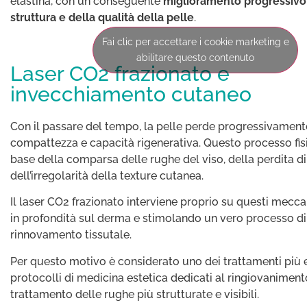
elastina, con un conseguente
miglioramento progressivo
struttura e della qualità della pelle
.
Fai clic per accettare i cookie marketing e
abilitare questo contenuto
Laser CO2 frazionato e
invecchiamento cutaneo
Con il passare del tempo, la pelle perde progressivamente
compattezza e capacità rigenerativa. Questo processo fisi
base della comparsa delle rughe del viso, della perdita di
dell’irregolarità della texture cutanea.
Il laser CO2 frazionato interviene proprio su questi mecc
in profondità sul derma e stimolando un vero processo di
rinnovamento tissutale.
Per questo motivo è considerato uno dei trattamenti più ef
protocolli di medicina estetica dedicati al ringiovaniment
trattamento delle rughe più strutturate e visibili.