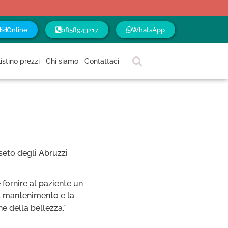
Online
0858943217
WhatsApp
istino prezzi
Chi siamo
Contattaci
è fornire al paziente un
il mantenimento e la
he della bellezza."