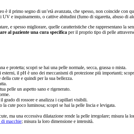
 è il primo segno di un’età avanzata, che spesso, non coincide con quella
i UV e inquinamento, o cattive abitudini (fumo di sigaretta, abuso di alco
ntare, e spesso migliorare, quelle caratteristiche che rappresentano la s
iare al paziente una cura specifica
per il proprio tipo di pelle attraver
na e protetta; scopri se hai una pelle normale, secca, grassa o mista.
ti esterni, il pH è uno dei meccanismi di protezione più importanti; scopri 
 della cute e quindi per la sua bellezza.
tta.
a tua pelle un aspetto sano e rigenerato.
forme.
l grado di rossore e analizza i capillari visibili.
o la cute poco luminosa; scopri se hai la pelle liscia e levigata.
 cute, ma una eccessiva dilatazione rende la pelle irregolare; misura la l
e di macchie
; misura la loro dimensione e intensità.