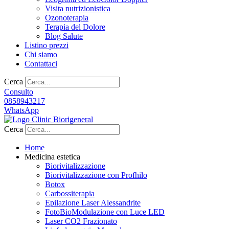
Visita nutrizionistica
Ozonoterapia
Terapia del Dolore
Blog Salute
Listino prezzi
Chi siamo
Contattaci
Cerca
Consulto
0858943217
WhatsApp
Cerca
Home
Medicina estetica
Biorivitalizzazione
Biorivitalizzazione con Profhilo
Botox
Carbossiterapia
Epilazione Laser Alessandrite
FotoBioModulazione con Luce LED
Laser CO2 Frazionato