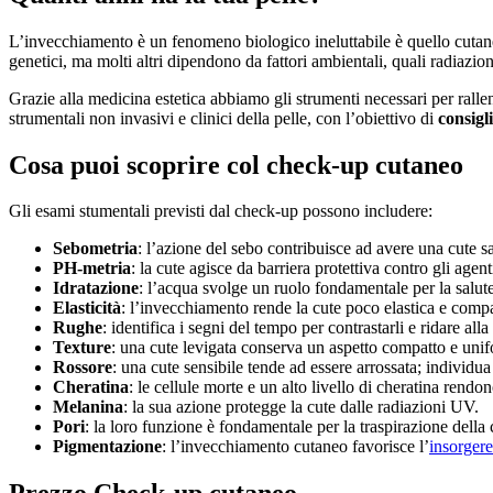
L’invecchiamento è un fenomeno biologico ineluttabile è quello cutaneo
genetici, ma molti altri dipendono da fattori ambientali, quali radiazion
Grazie alla medicina estetica abbiamo gli strumenti necessari per ralle
strumentali non invasivi e clinici della pelle, con l’obiettivo di
consigl
Cosa puoi scoprire col check-up cutaneo
Gli esami stumentali previsti dal check-up possono includere:
Sebometria
: l’azione del sebo contribuisce ad avere una cute sa
PH-metria
: la cute agisce da barriera protettiva contro gli agen
Idratazione
: l’acqua svolge un ruolo fondamentale per la salute
Elasticità
: l’invecchiamento rende la cute poco elastica e compa
Rughe
: identifica i segni del tempo per contrastarli e ridare all
Texture
: una cute levigata conserva un aspetto compatto e uni
Rossore
: una cute sensibile tende ad essere arrossata; individua i
Cheratina
: le cellule morte e un alto livello di cheratina rendon
Melanina
: la sua azione protegge la cute dalle radiazioni UV.
Pori
: la loro funzione è fondamentale per la traspirazione della
Pigmentazione
: l’invecchiamento cutaneo favorisce l’
insorger