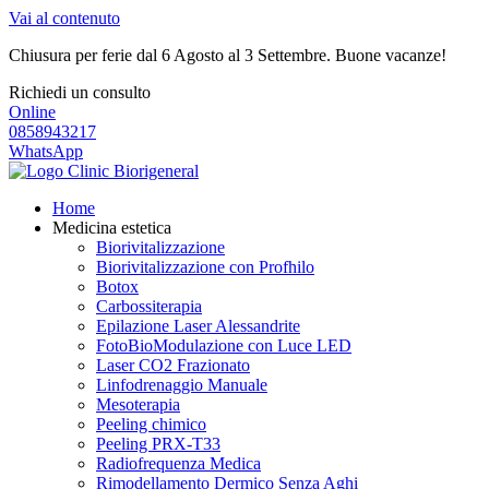
Vai al contenuto
Chiusura per ferie dal 6 Agosto al 3 Settembre. Buone vacanze!
Richiedi un consulto
Online
0858943217
WhatsApp
Home
Medicina estetica
Biorivitalizzazione
Biorivitalizzazione con Profhilo
Botox
Carbossiterapia
Epilazione Laser Alessandrite
FotoBioModulazione con Luce LED
Laser CO2 Frazionato
Linfodrenaggio Manuale
Mesoterapia
Peeling chimico
Peeling PRX-T33
Radiofrequenza Medica
Rimodellamento Dermico Senza Aghi