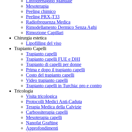
Linfodrenaggio Manuale
Mesoterapia
Peeling chimico
Peeling PRX-T33
Radiofrequenza Medica
Rimodellamento Dermico Senza Aghi
Rimozione Capillari
Chirurgia estetica
Lipofilling del viso
Trapianto Capelli
Trapianto capelli
Trapianto capelli FUE e DHI
Trapianto di capelli per donne
Prima e dopo il trapianto capelli
Costo del trapianto capelli
Video trapianto capelli
Trapianto capelli in Turchia: pro e contro
Tricologia
Visita tricologica
Protocolli Medici Anti-Caduta
Terapia Medica della Calvizie
Carbossiterapia capelli
Mesoterapia capelli
Nanofat Grafting
Approfondimenti