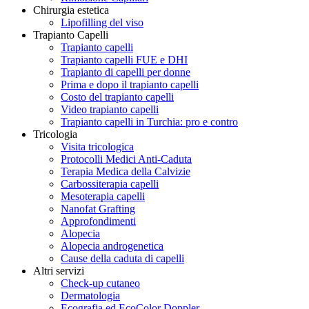
Chirurgia estetica
Lipofilling del viso
Trapianto Capelli
Trapianto capelli
Trapianto capelli FUE e DHI
Trapianto di capelli per donne
Prima e dopo il trapianto capelli
Costo del trapianto capelli
Video trapianto capelli
Trapianto capelli in Turchia: pro e contro
Tricologia
Visita tricologica
Protocolli Medici Anti-Caduta
Terapia Medica della Calvizie
Carbossiterapia capelli
Mesoterapia capelli
Nanofat Grafting
Approfondimenti
Alopecia
Alopecia androgenetica
Cause della caduta di capelli
Altri servizi
Check-up cutaneo
Dermatologia
Ecografia ed EcoColor Doppler