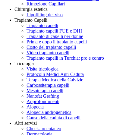
Rimozione Capillari
Chirurgia estetica
Lipofilling del viso
Trapianto Capelli
Trapianto capelli
Trapianto capelli FUE e DHI
Trapianto di capelli per donne
Prima e dopo il trapianto capelli
Costo del trapianto capelli
Video trapianto capelli
Trapianto capelli in Turchia: pro e contro
Tricologia
Visita tricologica
Protocolli Medici Anti-Caduta
Terapia Medica della Calvizie
Carbossiterapia capelli
Mesoterapia capelli
Nanofat Grafting
Approfondimenti
Alopecia
Alopecia androgenetica
Cause della caduta di capelli
Altri servizi
Check-up cutaneo
Dermatologia