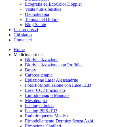
Ecografia ed EcoColor Doppler
Visita nutrizionistica
Ozonoterapia
Terapia del Dolore
Blog Salute
Listino prezzi
Chi siamo
Contattaci
Home
Medicina estetica
Biorivitalizzazione
Biorivitalizzazione con Profhilo
Botox
Carbossiterapia
Epilazione Laser Alessandrite
FotoBioModulazione con Luce LED
Laser CO2 Frazionato
Linfodrenaggio Manuale
Mesoterapia
Peeling chimico
Peeling PRX-T33
Radiofrequenza Medica
Rimodellamento Dermico Senza Aghi
Rimozione Capillari