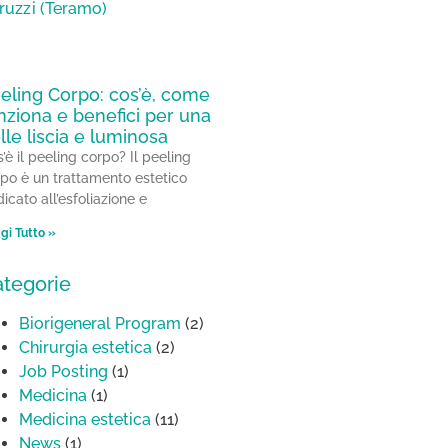
eling Corpo: cos’è, come
nziona e benefici per una
lle liscia e luminosa
’è il peeling corpo? Il peeling
po è un trattamento estetico
icato all’esfoliazione e
gi Tutto »
tegorie
Biorigeneral Program
(2)
Chirurgia estetica
(2)
Job Posting
(1)
Medicina
(1)
Medicina estetica
(11)
News
(1)