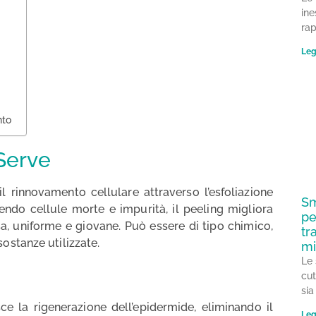
ine
ra
Leg
nto
 Serve
l rinnovamento cellulare attraverso l’esfoliazione
Sm
vendo cellule morte e impurità, il peeling migliora
pe
sa, uniforme e giovane. Può essere di tipo chimico,
tr
ostanze utilizzate.
mi
Le 
cu
sia
isce la rigenerazione dell’epidermide, eliminando il
Leg