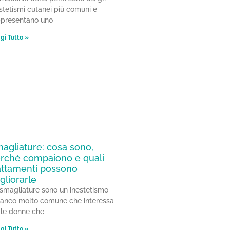
stetismi cutanei più comuni e
ppresentano uno
gi Tutto »
agliature: cosa sono,
rché compaiono e quali
attamenti possono
gliorarle
smagliature sono un inestetismo
taneo molto comune che interessa
 le donne che
gi Tutto »