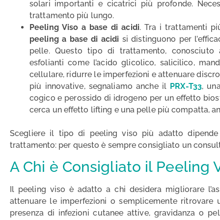
solari importanti e cicatrici più profonde. Nec
trattamento più lungo.
Peeling Viso a base di acidi
. Tra i trattamenti p
peeling a base di acidi
si distinguono per l’effica
pelle. Questo tipo di trattamento, conosciu
esfolianti come l’acido glicolico, salicilico, man
cellulare, ridurre le imperfezioni e attenuare discrom
più innovative, segnaliamo anche il
PRX-T33
, un
cogico e perossido di idrogeno per un effetto biost
cerca un effetto lifting e una pelle più compatta, an
Scegliere il tipo di peeling viso più adatto dipende 
trattamento: per questo è sempre consigliato un consult
A Chi è Consigliato il Peeling 
Il peeling viso è adatto a chi desidera migliorare l’a
attenuare le imperfezioni o semplicemente ritrovare u
presenza di infezioni cutanee attive, gravidanza o pe