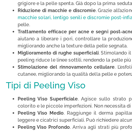
grigiore e la pelle spenta. Già dopo la prima seduta
Riduzione di macchie e discromie
. Grazie all’azio
macchie solari, lentigo senili e discromie post-in
pelle.
Trattamento efficace per acne e segni post-acne
aiutano a liberare i pori, controllare la produzion
migliorando anche la texture della pelle segnata.
Miglioramento di rughe superficiali
. Stimolando il
peeling riduce le linee sottili, rendendo la pelle pi
Stimolazione del rinnovamento cellulare
. L’esf
cutanee, migliorando la qualità della pelle e potenzi
Tipi di Peeling Viso
Peeling Viso Superficiale
. Agisce sullo strato p
colorito e le piccole imperfezioni. Non necessita di
Peeling Viso Medio
. Raggiunge il derma papillar
leggere e cicatrici superficiali. Può richiedere alcun
Peeling Viso Profondo
. Arriva agli strati più pro