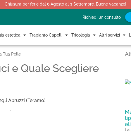
Chiusura per ferie dal 6 Agosto al 3 Settembre. Buone vacanze!
Richiedi un consulto
ia estetica
Trapianto Capelli
Tricologia
Altri servizi
L
Al
la Tua Pelle
ici e Quale Scegliere
Ma
ti
el
Le 