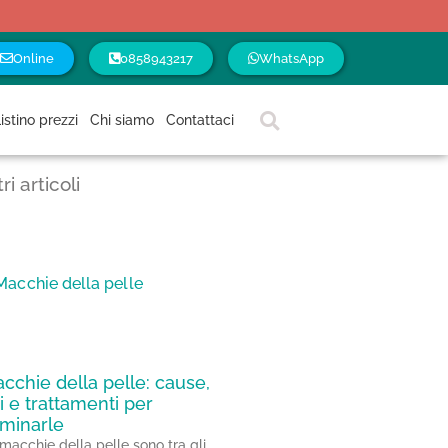
Online
0858943217
WhatsApp
istino prezzi
Chi siamo
Contattaci
tri articoli
cchie della pelle: cause,
pi e trattamenti per
iminarle
macchie della pelle sono tra gli