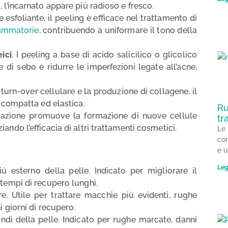
, l’incarnato appare più radioso e fresco.
ne esfoliante, il peeling è efficace nel trattamento di
fiammatorie
, contribuendo a uniformare il tono della
ici
. I peeling a base di acido salicilico o glicolico
e di sebo e ridurre le imperfezioni legate all’acne,
 turn-over cellulare e la produzione di collagene, il
ù compatta ed elastica.
Ru
oliazione promuove la formazione di nuove cellule
tr
ando l’efficacia di altri trattamenti cosmetici.
Le 
co
e 
Leg
iù esterno della pelle. Indicato per migliorare il
 tempi di recupero lunghi.
e. Utile per trattare macchie più evidenti, rughe
i giorni di recupero.
fondi della pelle. Indicato per rughe marcate, danni