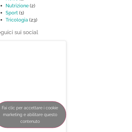
Nutrizione
(2)
Sport
(1)
Tricologia
(23)
guici sui social
Fai clic per accettare i cookie
marketing e abilitare questo
contenuto