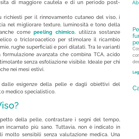
essita di maggiore cautela e di un periodo post-
iù richiesti per il rinnovamento cutaneo del viso, i
cia nel migliorare texture, luminosità e tono della
Pe
to anche come
peeling chimico
, utilizza sostanze
fu
delico o tricloroacetico per stimolare il ricambio
pe
ie, rughe superficiali e pori dilatati. Tra le varianti
Cos
a formulazione avanzata che combina TCA, acido
cor
imolante senza esfoliazione visibile. Ideale per chi
ded
che nei mesi estivi.
Leg
dalle esigenze della pelle e dagli obiettivi del
Ca
o medico specialistico.
Viso?
spetto della pelle, contrastare i segni del tempo,
n incarnato più sano. Tuttavia, non è indicato in
lli molto sensibili senza valutazione medica. Una