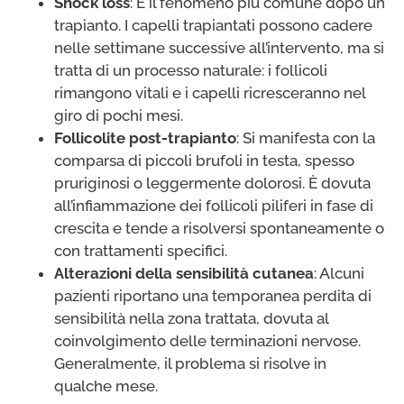
Shock loss
: È il fenomeno più comune dopo un
trapianto. I capelli trapiantati possono cadere
nelle settimane successive all’intervento, ma si
tratta di un processo naturale: i follicoli
rimangono vitali e i capelli ricresceranno nel
giro di pochi mesi.
Follicolite post-trapianto
: Si manifesta con la
comparsa di piccoli brufoli in testa, spesso
pruriginosi o leggermente dolorosi. È dovuta
all’infiammazione dei follicoli piliferi in fase di
crescita e tende a risolversi spontaneamente o
con trattamenti specifici.
Alterazioni della sensibilità cutanea
: Alcuni
pazienti riportano una temporanea perdita di
sensibilità nella zona trattata, dovuta al
coinvolgimento delle terminazioni nervose.
Generalmente, il problema si risolve in
qualche mese.