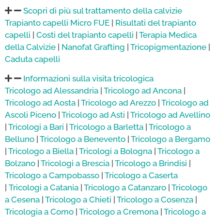
Scopri di più sul trattamento della calvizie
Trapianto capelli Micro FUE
|
Risultati del trapianto
capelli
|
Costi del trapianto capelli
|
Terapia Medica
della Calvizie
|
Nanofat Grafting
|
Tricopigmentazione
|
Caduta capelli
Informazioni sulla visita tricologica
Tricologo ad Alessandria
|
Tricologo ad Ancona
|
Tricologo ad Aosta
|
Tricologo ad Arezzo
|
Tricologo ad
Ascoli Piceno
|
Tricologo ad Asti
|
Tricologo ad Avellino
|
Tricologi a Bari
|
Tricologo a Barletta
|
Tricologo a
Belluno
|
Tricologo a
Benevento
|
Tricologo a Bergamo
|
Tricologo a Biella
|
Tricologi a Bologna
|
Tricologo a
Bolzano
|
Tricologi a Brescia
|
Tricologo a Brindisi
|
Tricologo a Campobasso
|
Tricologo a Caserta
|
Tricologi a Catania
|
Tricologo a Catanzaro
|
Tricologo
a Cesena
|
Tricologo a Chieti
|
Tricologo a Cosenza
|
Tricologia a Como
|
Tricologo a Cremona
|
Tricologo a