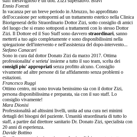
staff meraviglioso e un dott. ZIZI superlativo. Bravi
Ennio Foresti
In vacanza per un breve periodo in Abruzzo, ho approfittato
dell'occasione per sottopormi ad un trattamento estetico nella Clinica
Biorigeneral dello Straordinario Dottor Zizi, sotto consiglio di amici
del luogo che si erano sottoposti a trattamenti con lo stesso Dottor
Zizi. Il Dottore ed il Suo Staff sono davvero
straordinari
, sanno
metterti a tuo agio completamente e sono disponibilissimi nella
spiegazione dell'intervento e nell'assistenza del dopo-intervento...
Stefano Canacari
Sono in cura dal dottor Donato Zizi da marzo 2017. Ottima
professionalita' e serieta' insieme a tutto il suo team, scelta dei
consigli piu' appropriati
senza profitto alcuno. Consiglio
vivamente ad altre persone di far affidamento senza problemi o
esitazioni.
Francesco Ruggi
Ottimo centro, mi sono trovata benissimo sia con il dottor Zizi,
persona disponibilissima e preparata, sia con il suo staff. Lo
consiglio vivamente!
Mara Dionisi
Professionalità ad altissimi livelli, unita ad una cura nei minimi
dettagli dei bisogni del paziente. Umanità straordinaria di tutto lo
staff, a partire dal direttore sanitario Dr. Donato Zizi, specialista con
20 anni di esperienza.
Davide Bottino