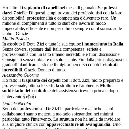
Ho fatto il
trapianto di capelli
nel mese di gennaio.
Se potessi
darei 7 stelle
. Di questi tempi trovare dei professionisti con la loro
disponibilità, professionalità e competenza è diventato raro. Un
milione di complimenti a tutto lo staff che lavora in modo
impeccabile, efficiente e non per ultimo sempre con il sorriso sulle
labbra. Grazie !
Mattia Pistella
In assoluto il Dott. Zizi e tutta la sua equipe
i numeri uno in Italia
.
Senza doversi spostare dall’Italia competenza, serietà e
professionalità con un tatto umano incredibile e fuori discussione.
Consigliati senza dubitare un solo istante. Fin dalla prima diagnosi in
grado di pianificare assieme il miglior percorso con dei
risultati
incredibili
. Grazie Donato di tutto.
Alessandro Gilormo
Ho fatto il
trapianto dei capelli
con il dott. Zizi, molto preparato e
professionale, ottimo lo staff, la struttura e l'ambiente.
Molto
soddisfatto del risultato
e dell'assistenza ricevuta prima e dopo
l'intervento👍👍👍
Daniele Nicolai
Sono dei professionisti. Dr Zizi in particolare ma anche i suoi
collaboratori sanno metterti a tuo agio spiegandoti nei minimi
particolari tutto l'intervento. La struttura non ha nulla da invidiare
alla migliore clinica con
apparecchiature all'avanguardia
. Uno