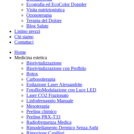
Ecografia ed EcoColor Doppler
Visita nutrizionistica
Ozonoterapia
Terapia del Dolore
Blog Salute
Listino prezzi
Chi siamo
Contattaci
Home
Medicina estetica
Biorivitalizzazione
Biorivitalizzazione con Profhilo
Botox
Carbossiterapia
Epilazione Laser Alessandrite
FotoBioModulazione con Luce LED
Laser CO2 Frazionato
Linfodrenaggio Manuale
Mesoterapia
Peeling chimico
Peeling PRX-T33
Radiofrequenza Medica
Rimodellamento Dermico Senza Aghi
Rimozione Capillari