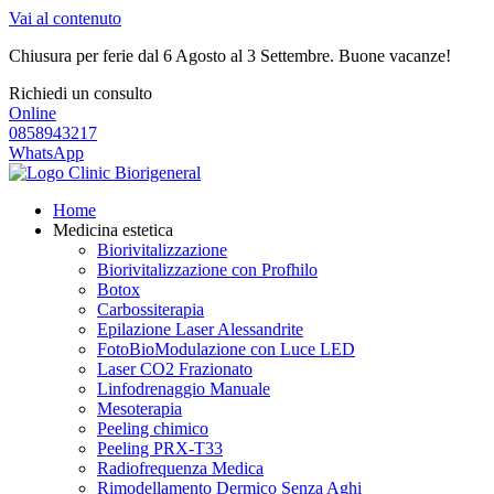
Vai al contenuto
Chiusura per ferie dal 6 Agosto al 3 Settembre. Buone vacanze!
Richiedi un consulto
Online
0858943217
WhatsApp
Home
Medicina estetica
Biorivitalizzazione
Biorivitalizzazione con Profhilo
Botox
Carbossiterapia
Epilazione Laser Alessandrite
FotoBioModulazione con Luce LED
Laser CO2 Frazionato
Linfodrenaggio Manuale
Mesoterapia
Peeling chimico
Peeling PRX-T33
Radiofrequenza Medica
Rimodellamento Dermico Senza Aghi