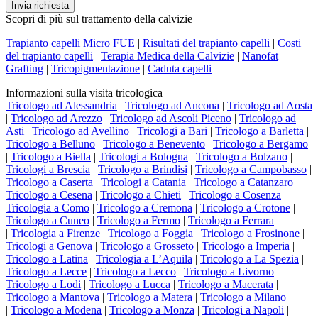
Invia richiesta
Scopri di più sul trattamento della calvizie
Trapianto capelli Micro FUE
|
Risultati del trapianto capelli
|
Costi
del trapianto capelli
|
Terapia Medica della Calvizie
|
Nanofat
Grafting
|
Tricopigmentazione
|
Caduta capelli
Informazioni sulla visita tricologica
Tricologo ad Alessandria
|
Tricologo ad Ancona
|
Tricologo ad Aosta
|
Tricologo ad Arezzo
|
Tricologo ad Ascoli Piceno
|
Tricologo ad
Asti
|
Tricologo ad Avellino
|
Tricologi a Bari
|
Tricologo a Barletta
|
Tricologo a Belluno
|
Tricologo a
Benevento
|
Tricologo a Bergamo
|
Tricologo a Biella
|
Tricologi a Bologna
|
Tricologo a Bolzano
|
Tricologi a Brescia
|
Tricologo a Brindisi
|
Tricologo a Campobasso
|
Tricologo a Caserta
|
Tricologi a Catania
|
Tricologo a Catanzaro
|
Tricologo a Cesena
|
Tricologo a Chieti
|
Tricologo a Cosenza
|
Tricologia a Como
|
Tricologo a Cremona
|
Tricologo a Crotone
|
Tricologo a Cuneo
|
Tricologo a Fermo
|
Tricologo a Ferrara
|
Tricologia a Firenze
|
Tricologo a Foggia
|
Tricologo a Frosinone
|
Tricologi a Genova
|
Tricologo a Grosseto
|
Tricologo a Imperia
|
Tricologo a Latina
|
Tricologia a L’Aquila
|
Tricologo a La Spezia
|
Tricologo a Lecce
|
Tricologo a Lecco
|
Tricologo a Livorno
|
Tricologo a Lodi
|
Tricologo a Lucca
|
Tricologo a Macerata
|
Tricologo a Mantova
|
Tricologo a Matera
|
Tricologo a Milano
|
Tricologo a Modena
|
Tricologo a Monza
|
Tricologi a Napoli
|