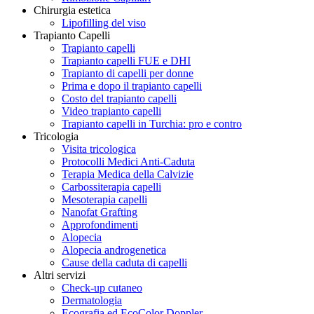
Chirurgia estetica
Lipofilling del viso
Trapianto Capelli
Trapianto capelli
Trapianto capelli FUE e DHI
Trapianto di capelli per donne
Prima e dopo il trapianto capelli
Costo del trapianto capelli
Video trapianto capelli
Trapianto capelli in Turchia: pro e contro
Tricologia
Visita tricologica
Protocolli Medici Anti-Caduta
Terapia Medica della Calvizie
Carbossiterapia capelli
Mesoterapia capelli
Nanofat Grafting
Approfondimenti
Alopecia
Alopecia androgenetica
Cause della caduta di capelli
Altri servizi
Check-up cutaneo
Dermatologia
Ecografia ed EcoColor Doppler