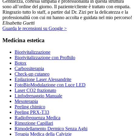
Gentilezza, cortesia simpatia e professionalità in questa struttura
sono all’ordine del giorno. Il paziente/cliente è trattato con empatia.
Ringrazio tutto lo staff, a partire dal Dr. Zizi per la delicatezza e la
professionalità con cui mi hanno accolta e guidata nel mio percorso!
Elisabetta Guetti
Guarda le recensioni su Google >
Medicina estetica
Biorivitalizzazione
Biorivitalizzazione con Profhilo
Botox
Carbossiterapia
Check-up cutaneo
Epilazione Laser Alessandrite
FotoBioModulazione con Luce LED
Laser CO2 frazionato
Linfodrenaggio Manuale
Mesoterapia
Peeling chimico
Peeling PRX-T33
Radiofrequenza Medica
Rimozione Capillari
Rimodellamento Dermico Senza Aghi
Terapia Medica della Calvizie