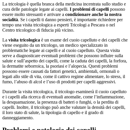
La tricologia è quella branca della medicina incentrata sullo studio e
cura delle patologie legate ai capelli.
I problemi di capelli
possono
essere molto stressanti e arrivare a
condizionare anche la nostra
socialità
. Se i capelli ti danno pensieri, è importante richiedere per
tempo una visita tricologica a esperti Tricologi a Pescara o nel
Centro tricologico di fiducia più vicino.
La
visita tricologica
è un esame del cuoio capelluto e dei capelli che
viene eseguito da un tricologo, un medico specializzato in
problematiche legate ai capelli e al cuoio capelluto. Questa visita
serve a diagnosticare eventuali problemi che possono influire sulla
salute e sull’aspetto dei capelli, come la caduta dei capelli, la forfora,
la dermatite seborroica, la psoriasi e l’alopecia. Questi problemi
possono essere causati da fattori genetici, ambientali, ormonali o
legati allo stile di vita, come il cattivo regime alimentare, lo stress, il
fumo, l’abuso di alcol e l’uso di prodotti per capelli aggressivi.
Durante la visita tricologica, il tricologo esaminerà il cuoio capelluto
e i capelli alla ricerca di eventuali anomalie, come l’infiammazione,
la desquamazione, la presenza di batteri o funghi, o la perdita di
capelli. Inoltre, il tricologo può anche valutare la densità dei capelli,
il loro stato di salute, la tipologia di capello e il grado di
danneggiamento.