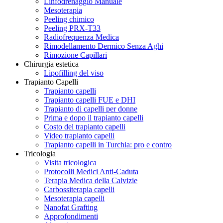
Linfodrenaggio Manuale
Mesoterapia
Peeling chimico
Peeling PRX-T33
Radiofrequenza Medica
Rimodellamento Dermico Senza Aghi
Rimozione Capillari
Chirurgia estetica
Lipofilling del viso
Trapianto Capelli
Trapianto capelli
Trapianto capelli FUE e DHI
Trapianto di capelli per donne
Prima e dopo il trapianto capelli
Costo del trapianto capelli
Video trapianto capelli
Trapianto capelli in Turchia: pro e contro
Tricologia
Visita tricologica
Protocolli Medici Anti-Caduta
Terapia Medica della Calvizie
Carbossiterapia capelli
Mesoterapia capelli
Nanofat Grafting
Approfondimenti