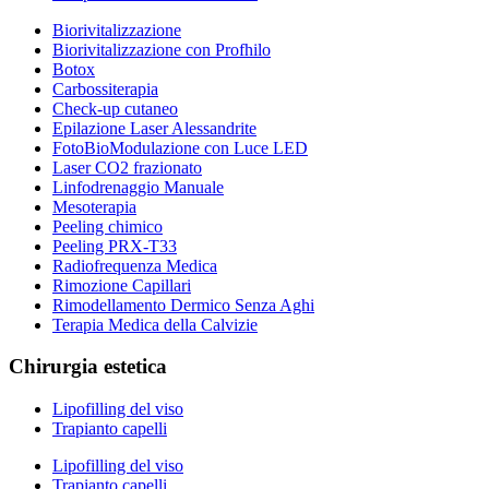
Biorivitalizzazione
Biorivitalizzazione con Profhilo
Botox
Carbossiterapia
Check-up cutaneo
Epilazione Laser Alessandrite
FotoBioModulazione con Luce LED
Laser CO2 frazionato
Linfodrenaggio Manuale
Mesoterapia
Peeling chimico
Peeling PRX-T33
Radiofrequenza Medica
Rimozione Capillari
Rimodellamento Dermico Senza Aghi
Terapia Medica della Calvizie
Chirurgia estetica
Lipofilling del viso
Trapianto capelli
Lipofilling del viso
Trapianto capelli