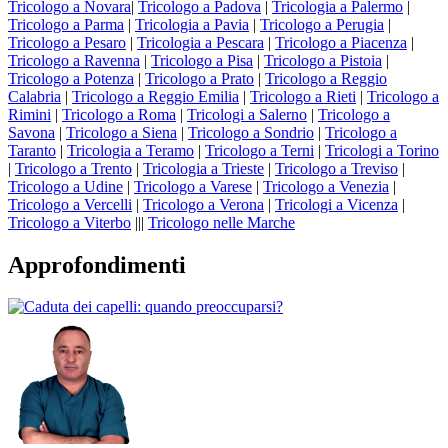
Tricologo a Novara
|
Tricologo a Padova
|
Tricologia a Palermo
|
Tricologo a Parma
|
Tricologia a Pavia
|
Tricologo a Perugia
|
Tricologo a Pesaro
|
Tricologia a Pescara
|
Tricologo a Piacenza
|
Tricologo a Ravenna
|
Tricologo a Pisa
|
Tricologo a Pistoia
|
Tricologo a Potenza
|
Tricologo a Prato
|
Tricologo a Reggio
Calabria
|
Tricologo a Reggio Emilia
|
Tricologo a Rieti
|
Tricologo a
Rimini
|
Tricologo a Roma
|
Tricologi a Salerno
|
Tricologo a
Savona
|
Tricologo a Siena
|
Tricologo a Sondrio
|
Tricologo a
Taranto
|
Tricologia a Teramo
|
Tricologo a Terni
|
Tricologi a Torino
|
Tricologo a Trento
|
Tricologia a Trieste
|
Tricologo a Treviso
|
Tricologo a Udine
|
Tricologo a Varese
|
Tricologo a Venezia
|
Tricologo a Vercelli
|
Tricologo a Verona
|
Tricologi a Vicenza
|
Tricologo a Viterbo
|||
Tricologo nelle
Marche
Approfondimenti