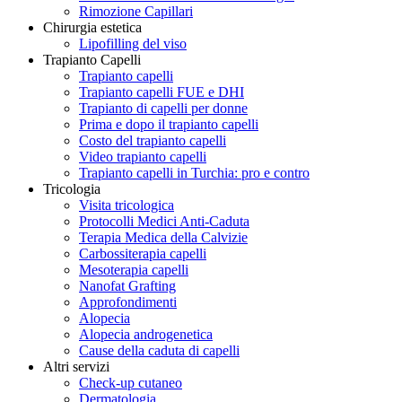
Rimozione Capillari
Chirurgia estetica
Lipofilling del viso
Trapianto Capelli
Trapianto capelli
Trapianto capelli FUE e DHI
Trapianto di capelli per donne
Prima e dopo il trapianto capelli
Costo del trapianto capelli
Video trapianto capelli
Trapianto capelli in Turchia: pro e contro
Tricologia
Visita tricologica
Protocolli Medici Anti-Caduta
Terapia Medica della Calvizie
Carbossiterapia capelli
Mesoterapia capelli
Nanofat Grafting
Approfondimenti
Alopecia
Alopecia androgenetica
Cause della caduta di capelli
Altri servizi
Check-up cutaneo
Dermatologia