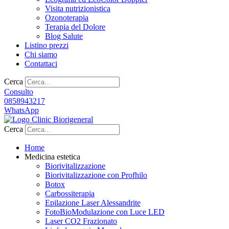
Visita nutrizionistica
Ozonoterapia
Terapia del Dolore
Blog Salute
Listino prezzi
Chi siamo
Contattaci
Cerca
Consulto
0858943217
WhatsApp
Cerca
Home
Medicina estetica
Biorivitalizzazione
Biorivitalizzazione con Profhilo
Botox
Carbossiterapia
Epilazione Laser Alessandrite
FotoBioModulazione con Luce LED
Laser CO2 Frazionato