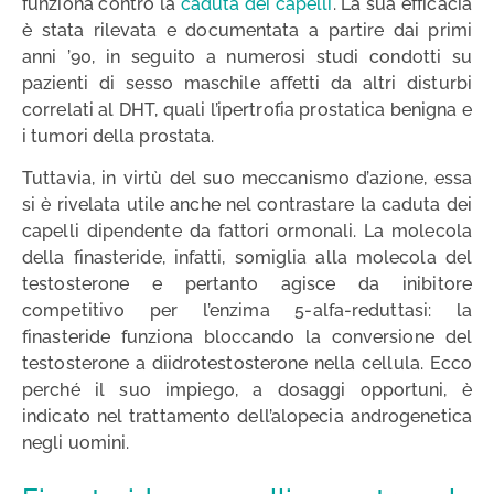
funziona contro la
caduta dei capelli
. La sua efficacia
è stata rilevata e documentata a partire dai primi
anni ’90, in seguito a numerosi studi condotti su
pazienti di sesso maschile affetti da altri disturbi
correlati al DHT, quali l’ipertrofia prostatica benigna e
i tumori della prostata.
Tuttavia, in virtù del suo meccanismo d’azione, essa
si è rivelata utile anche nel contrastare la caduta dei
capelli dipendente da fattori ormonali. La molecola
della finasteride, infatti, somiglia alla molecola del
testosterone e pertanto agisce da inibitore
competitivo per l’enzima 5-alfa-reduttasi: la
finasteride funziona bloccando la conversione del
testosterone a diidrotestosterone nella cellula. Ecco
perché il suo impiego, a dosaggi opportuni, è
indicato nel trattamento dell’alopecia androgenetica
negli uomini.