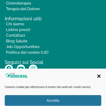
Ozonoterapia
Terapia del Dolore
Informazioni utili
Chi siamo
Listino prezzi
Contattaci
Blog Salute
Job Opportunities
Politica dei cookie (UE)
Seguici sui Social
Usiamo cookie per ottimizzare il nostro sito web ed i nostri servizi.
Accetta
Bioclinic SRL –
Via Salara 2/A, 64026 Roseto degli Abruzzi (TE) –
Poliambulatorio di specialistica medica e chirurgica – Autorizzazione