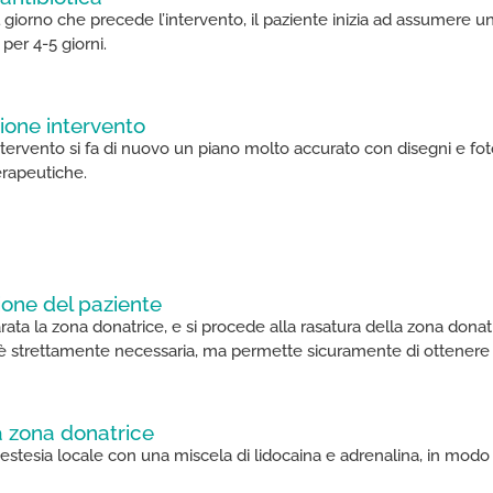
l giorno che precede l’intervento, il paziente inizia ad assumere un
 per 4-5 giorni.
zione intervento​
ntervento si fa di nuovo un piano molto accurato con disegni e foto. 
terapeutiche.
one del paziente​
ata la zona donatrice, e si procede alla rasatura della zona donatr
 è strettamente necessaria, ma permette sicuramente di ottenere
 zona donatrice​
nestesia locale con una miscela di lidocaina e adrenalina, in modo