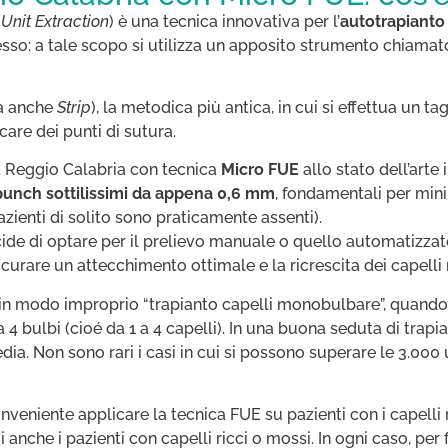
 Unit Extraction
) è una tecnica innovativa per l’
autotrapianto 
esso: a tale scopo si utilizza un apposito strumento chiama
ta anche
Strip
), la metodica più antica, in cui si effettua un t
are dei punti di sutura.
 a Reggio Calabria con tecnica
Micro FUE
allo stato dell’arte 
 punch sottilissimi da appena 0,6 mm
, fondamentali per minim
azienti di solito sono praticamente assenti).
cide di optare per il prelievo manuale o quello automatizzato:
curare un attecchimento ottimale e la ricrescita dei capelli 
 in modo improprio “trapianto capelli monobulbare”, quando 
 a 4 bulbi (cioé da 1 a 4 capelli). In una buona seduta di tra
dia. Non sono rari i casi in cui si possono superare le 3.000 un
veniente applicare la tecnica FUE su pazienti con i capelli ri
anche i pazienti con capelli ricci o mossi. In ogni caso, per 