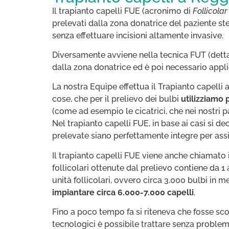
Il trapianto capelli FUE (acronimo di
Follicolar
prelevati dalla zona donatrice del paziente st
senza effettuare incisioni altamente invasive.
Diversamente avviene nella tecnica FUT (det
dalla zona donatrice ed è poi necessario applic
La nostra Equipe effettua il Trapianto capelli
cose, che per il prelievo dei bulbi
utilizziamo
(come ad esempio le cicatrici, che nei nostri p
Nel trapianto capelli FUE, in base ai casi si de
prelevate siano perfettamente integre per assi
​Il trapianto capelli FUE viene anche chiamato
follicolari ottenute dal prelievo contiene da 1
unità follicolari, ovvero circa 3.000 bulbi in me
impiantare circa 6.000-7.000 capelli
.
Fino a poco tempo fa si riteneva che fosse scon
tecnologici è possibile trattare senza problemi 