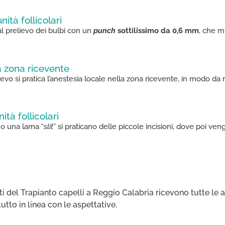
nità follicolari​
al prelievo dei bulbi con un
punch
sottilissimo da 0,6 mm
, che mi
a zona ricevente
ievo si pratica l’anestesia locale nella zona ricevente, in modo da
ità follicolari
o una lama “
slit
” si praticano delle piccole incisioni, dove poi vengo
ti del Trapianto capelli a Reggio Calabria ricevono tutte le 
tutto in linea con le aspettative.