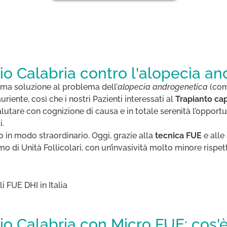
io Calabria contro l'alopecia a
ima soluzione al problema dell’
alopecia androgenetica
(com
iente, così che i nostri Pazienti interessati al
Trapianto cap
alutare con cognizione di causa e in totale serenità l’opportu
i.
uto in modo straordinario. Oggi, grazie alla
tecnica FUE
e alle
o di Unità Follicolari, con un’invasività molto minore rispett
io Calabria con Micro FUE: cos'