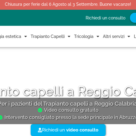
Chiusura per ferie dal 6 Agosto al 3 Settembre. Buone vacanze!
Richiedi un consulto
ia estetica
Trapianto Capelli
Tricologia
Altri servizi
L
nto capelli a Reggio C
Per i pazienti del Trapianto capelli a Reggio Calabria
Video consulto gratuito
Intervento consigliato presso la sede principale in Abruz
Richiedi un
video consulto