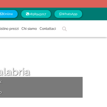
Online
0858943217
WhatsApp
istino prezzi
Chi siamo
Contattaci
alabria
:
zo