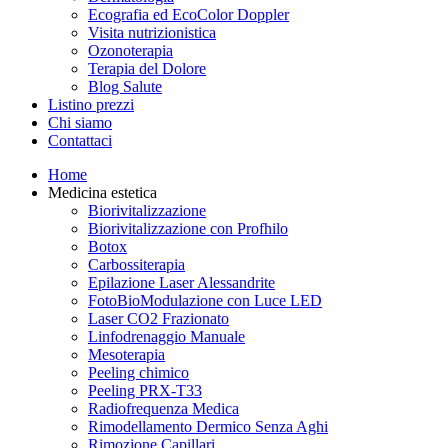
Ecografia ed EcoColor Doppler
Visita nutrizionistica
Ozonoterapia
Terapia del Dolore
Blog Salute
Listino prezzi
Chi siamo
Contattaci
Home
Medicina estetica
Biorivitalizzazione
Biorivitalizzazione con Profhilo
Botox
Carbossiterapia
Epilazione Laser Alessandrite
FotoBioModulazione con Luce LED
Laser CO2 Frazionato
Linfodrenaggio Manuale
Mesoterapia
Peeling chimico
Peeling PRX-T33
Radiofrequenza Medica
Rimodellamento Dermico Senza Aghi
Rimozione Capillari