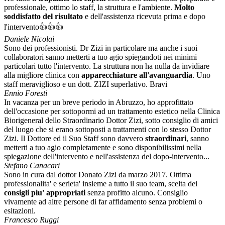
professionale, ottimo lo staff, la struttura e l'ambiente.
Molto
soddisfatto del risultato
e dell'assistenza ricevuta prima e dopo
l'intervento👍👍👍
Daniele Nicolai
Sono dei professionisti. Dr Zizi in particolare ma anche i suoi
collaboratori sanno metterti a tuo agio spiegandoti nei minimi
particolari tutto l'intervento. La struttura non ha nulla da invidiare
alla migliore clinica con
apparecchiature all'avanguardia
. Uno
staff meraviglioso e un dott. ZIZI superlativo. Bravi
Ennio Foresti
In vacanza per un breve periodo in Abruzzo, ho approfittato
dell'occasione per sottopormi ad un trattamento estetico nella Clinica
Biorigeneral dello Straordinario Dottor Zizi, sotto consiglio di amici
del luogo che si erano sottoposti a trattamenti con lo stesso Dottor
Zizi. Il Dottore ed il Suo Staff sono davvero
straordinari
, sanno
metterti a tuo agio completamente e sono disponibilissimi nella
spiegazione dell'intervento e nell'assistenza del dopo-intervento...
Stefano Canacari
Sono in cura dal dottor Donato Zizi da marzo 2017. Ottima
professionalita' e serieta' insieme a tutto il suo team, scelta dei
consigli piu' appropriati
senza profitto alcuno. Consiglio
vivamente ad altre persone di far affidamento senza problemi o
esitazioni.
Francesco Ruggi