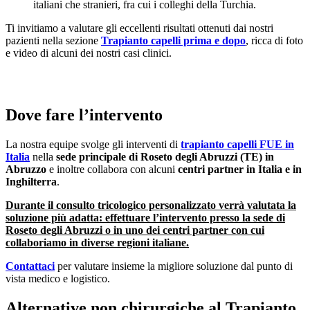
italiani che stranieri, fra cui i colleghi della Turchia.
Ti invitiamo a valutare gli eccellenti risultati ottenuti dai nostri
pazienti nella sezione
Trapianto capelli prima e dopo
, ricca di foto
e video di alcuni dei nostri casi clinici.
Dove fare l’intervento
La nostra equipe svolge gli interventi di
trapianto capelli FUE
in
Italia
nella
sede principale di Roseto degli Abruzzi (TE) in
Abruzzo
e inoltre collabora con alcuni
centri partner in Italia e in
Inghilterra
.
Durante il consulto tricologico personalizzato verrà valutata la
soluzione più adatta: effettuare l’intervento presso la sede di
Roseto degli Abruzzi o in uno dei centri partner con cui
collaboriamo in diverse regioni italiane.
Contattaci
per valutare insieme la migliore soluzione dal punto di
vista medico e logistico.
Alternative non chirurgiche al Trapianto