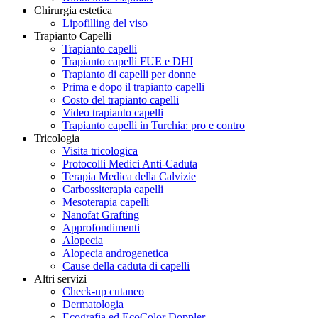
Chirurgia estetica
Lipofilling del viso
Trapianto Capelli
Trapianto capelli
Trapianto capelli FUE e DHI
Trapianto di capelli per donne
Prima e dopo il trapianto capelli
Costo del trapianto capelli
Video trapianto capelli
Trapianto capelli in Turchia: pro e contro
Tricologia
Visita tricologica
Protocolli Medici Anti-Caduta
Terapia Medica della Calvizie
Carbossiterapia capelli
Mesoterapia capelli
Nanofat Grafting
Approfondimenti
Alopecia
Alopecia androgenetica
Cause della caduta di capelli
Altri servizi
Check-up cutaneo
Dermatologia
Ecografia ed EcoColor Doppler