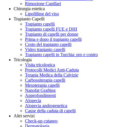
Rimozione Capillari
Chirurgia estetica
Lipofilling del viso
Trapianto Capelli
Trapianto capelli
Trapianto capelli FUE e DHI
Trapianto di capelli per donne
Prima e dopo il trapianto capelli
Costo del trapianto capelli
Video trapianto capelli
Trapianto capelli in Turchia: pro e contro
Tricologia
Visita tricologica
Protocolli Medici Anti-Caduta
Terapia Medica della Calvizie
Carbossiterapia capelli
Mesoterapia capelli
Nanofat Grafting
Approfondimenti
Alopecia
Alopecia androgenetica
Cause della caduta di capelli
Altri servizi
Check-up cutaneo
Dermatologia