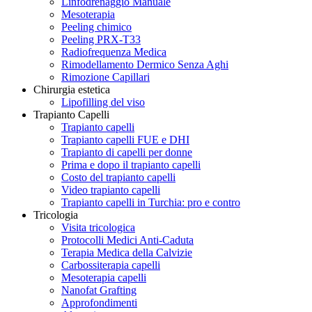
Linfodrenaggio Manuale
Mesoterapia
Peeling chimico
Peeling PRX-T33
Radiofrequenza Medica
Rimodellamento Dermico Senza Aghi
Rimozione Capillari
Chirurgia estetica
Lipofilling del viso
Trapianto Capelli
Trapianto capelli
Trapianto capelli FUE e DHI
Trapianto di capelli per donne
Prima e dopo il trapianto capelli
Costo del trapianto capelli
Video trapianto capelli
Trapianto capelli in Turchia: pro e contro
Tricologia
Visita tricologica
Protocolli Medici Anti-Caduta
Terapia Medica della Calvizie
Carbossiterapia capelli
Mesoterapia capelli
Nanofat Grafting
Approfondimenti