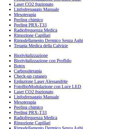
Laser CO2 frazionato
Linfodrenaggio Manuale
Mesoterapia
Peeling chimico
Peeling PRX-T33
Radiofrequenza Medica
Rimozione Capillari
Rimodellamento Dermico Senza Aghi
Terapia Medica della Calvizie
Biorivitalizzazione
Biorivitalizzazione con Profhilo
Botox
Carbossiterapia
Check-up cutaneo
Epilazione Laser Alessandrite
FotoBioModulazione con Luce LED
Laser CO2 frazionato
Linfodrenaggio Manuale
Mesoterapia
Peeling chimico
Peeling PRX-T33
Radiofrequenza Medica
Rimozione Capillari
Rimodellamento Dermico Senza Aghi