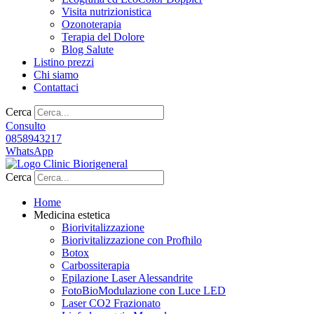
Visita nutrizionistica
Ozonoterapia
Terapia del Dolore
Blog Salute
Listino prezzi
Chi siamo
Contattaci
Cerca
Consulto
0858943217
WhatsApp
Cerca
Home
Medicina estetica
Biorivitalizzazione
Biorivitalizzazione con Profhilo
Botox
Carbossiterapia
Epilazione Laser Alessandrite
FotoBioModulazione con Luce LED
Laser CO2 Frazionato