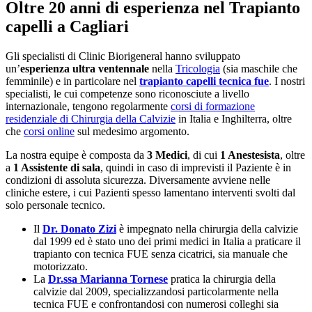
Oltre 20 anni di esperienza nel Trapianto
capelli a Cagliari
Gli specialisti di Clinic Biorigeneral hanno sviluppato
un’
esperienza ultra ventennale
nella
Tricologia
(sia maschile che
femminile) e in particolare nel
trapianto capelli tecnica fue
. I nostri
specialisti, le cui competenze sono riconosciute a livello
internazionale, tengono regolarmente
corsi di formazione
residenziale di Chirurgia della Calvizie
in Italia e Inghilterra, oltre
che
corsi online
sul medesimo argomento.
La nostra equipe è composta da
3 Medici
, di cui
1 Anestesista
, oltre
a
1 Assistente di sala
, quindi in caso di imprevisti il Paziente è in
condizioni di assoluta sicurezza. Diversamente avviene nelle
cliniche estere, i cui Pazienti spesso lamentano interventi svolti dal
solo personale tecnico.
Il
Dr. Donato Zizi
è impegnato nella chirurgia della calvizie
dal 1999 ed è stato uno dei primi medici in Italia a praticare il
trapianto con tecnica FUE senza cicatrici, sia manuale che
motorizzato.
La
Dr.ssa Marianna Tornese
pratica la chirurgia della
calvizie dal 2009, specializzandosi particolarmente nella
tecnica FUE e confrontandosi con numerosi colleghi sia