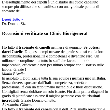
L’assottigliamento dei capelli è un disturbo del cuoio capelluto
sempre più diffuso che si manifesta con una graduale perdita di
spessore del
Leggi Tutto »
Dr. Donato Zizi
Recensioni verificate su Clinic Biorigeneral
Ho fatto il
trapianto di capelli
nel mese di gennaio.
Se potessi
darei 7 stelle
. Di questi tempi trovare dei professionisti con la loro
disponibilità, professionalità e competenza è diventato raro. Un
milione di complimenti a tutto lo staff che lavora in modo
impeccabile, efficiente e non per ultimo sempre con il sorriso sulle
labbra. Grazie !
Mattia Pistella
In assoluto il Dott. Zizi e tutta la sua equipe
i numeri uno in Italia
.
Senza doversi spostare dall’Italia competenza, serietà e
professionalità con un tatto umano incredibile e fuori discussione.
Consigliati senza dubitare un solo istante. Fin dalla prima diagnosi in
grado di pianificare assieme il miglior percorso con dei
risultati
incredibili
. Grazie Donato di tutto.
Alessandro Gilormo
Ho fatto il
trapianto dei capelli
con il dott. Zizi, molto preparato e