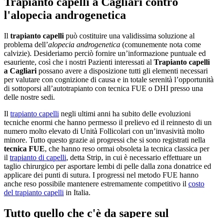
Trapianto capelli a Cagliari contro
l'alopecia androgenetica
Il
trapianto capelli
può costituire una validissima soluzione al
problema dell’
alopecia androgenetica
(comunemente nota come
calvizie). Desideriamo perciò fornire un’informazione puntuale ed
esauriente, così che i nostri Pazienti interessati al
Trapianto capelli
a Cagliari
possano avere a disposizione tutti gli elementi necessari
per valutare con cognizione di causa e in totale serenità l’opportunità
di sottoporsi all’autotrapianto con tecnica FUE o DHI presso una
delle nostre sedi.
Il
trapianto capelli
negli ultimi anni ha subito delle evoluzioni
tecniche enormi che hanno permesso il prelievo ed il reinnesto di un
numero molto elevato di Unità Follicolari con un’invasività molto
minore. Tutto questo grazie ai progressi che si sono registrati nella
tecnica FUE
, che hanno reso ormai obsoleta la tecnica classica per
il
trapianto di capelli
, detta Strip, in cui è necessario effettuare un
taglio chirurgico per asportare lembi di pelle dalla zona donatrice ed
applicare dei punti di sutura. I progressi nel metodo FUE hanno
anche reso possibile mantenere estremamente competitivo il
costo
del trapianto capelli
in Italia.
Tutto quello che c'è da sapere sul