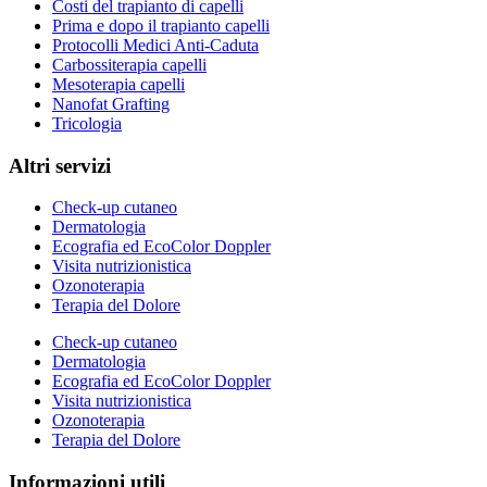
Costi del trapianto di capelli
Prima e dopo il trapianto capelli
Protocolli Medici Anti-Caduta
Carbossiterapia capelli
Mesoterapia capelli
Nanofat Grafting
Tricologia
Altri servizi
Check-up cutaneo
Dermatologia
Ecografia ed EcoColor Doppler
Visita nutrizionistica
Ozonoterapia
Terapia del Dolore
Check-up cutaneo
Dermatologia
Ecografia ed EcoColor Doppler
Visita nutrizionistica
Ozonoterapia
Terapia del Dolore
Informazioni utili