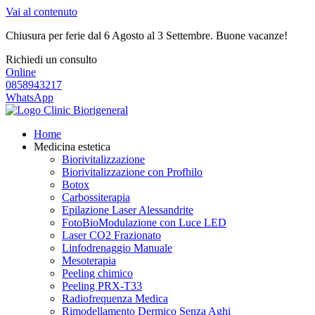
Vai al contenuto
Chiusura per ferie dal 6 Agosto al 3 Settembre. Buone vacanze!
Richiedi un consulto
Online
0858943217
WhatsApp
Home
Medicina estetica
Biorivitalizzazione
Biorivitalizzazione con Profhilo
Botox
Carbossiterapia
Epilazione Laser Alessandrite
FotoBioModulazione con Luce LED
Laser CO2 Frazionato
Linfodrenaggio Manuale
Mesoterapia
Peeling chimico
Peeling PRX-T33
Radiofrequenza Medica
Rimodellamento Dermico Senza Aghi