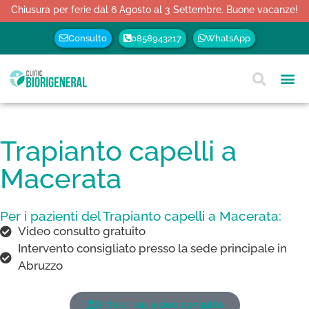
Chiusura per ferie dal 6 Agosto al 3 Settembre. Buone vacanze!
Consulto
0858943217
WhatsApp
Trapianto capelli a
Macerata
Per i pazienti del Trapianto capelli a Macerata:
Video consulto gratuito
Intervento consigliato presso la sede principale in
Abruzzo
Richiedi un
video consulto