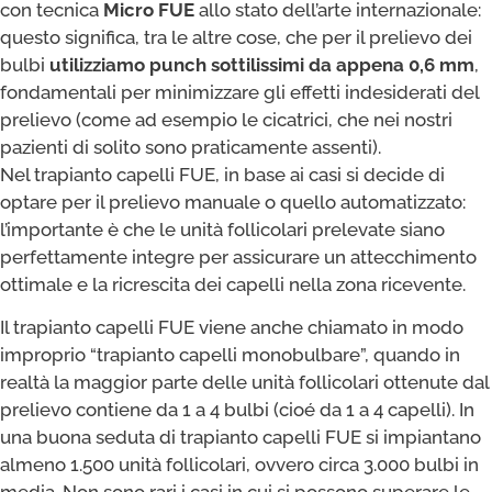
con tecnica
Micro FUE
allo stato dell’arte internazionale:
questo significa, tra le altre cose, che per il prelievo dei
bulbi
utilizziamo punch sottilissimi da appena 0,6 mm
,
fondamentali per minimizzare gli effetti indesiderati del
prelievo (come ad esempio le cicatrici, che nei nostri
pazienti di solito sono praticamente assenti).
Nel trapianto capelli FUE, in base ai casi si decide di
optare per il prelievo manuale o quello automatizzato:
l’importante è che le unità follicolari prelevate siano
perfettamente integre per assicurare un attecchimento
ottimale e la ricrescita dei capelli nella zona ricevente.
​Il trapianto capelli FUE viene anche chiamato in modo
improprio “trapianto capelli monobulbare”, quando in
realtà la maggior parte delle unità follicolari ottenute dal
prelievo contiene da 1 a 4 bulbi (cioé da 1 a 4 capelli). In
una buona seduta di trapianto capelli FUE si impiantano
almeno 1.500 unità follicolari, ovvero circa 3.000 bulbi in
media. Non sono rari i casi in cui si possono superare le