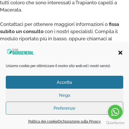
tutti coloro che sono interessati a Trapianto capelli a
Macerata.
Contattaci per ottenere maggiori informazioni o
fissa
subito un consulto
con i nostri specialisti. Compila il
modulo riportato più in basso, oppure chiamaci al
telefono o scrivici su Whatsapp: i numeri sono sempre
ben visibili in cima alla pagina. Grazie!
Richiedi un
video consulto
Usiamo cookie per ottimizzare il nostro sito web ed i nostri servizi.
Richiedi un
video consulto
Accetta
Contattaci per esplorare tutte le possibilità
terapeutiche
Nega
Rivolgiti a professionisti seri, qualificati e di comprovata
esperienza. I nostri esperti studieranno il tuo caso per
Preferenze
consigliarti al meglio.
Politica dei cookie
Dichiarazione sulla Privacy