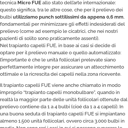
tecnica
Micro FUE
allo stato dell’arte internazionale:
questo significa, tra le altre cose, che per il prelievo dei
bulbi
utilizziamo punch sottilissimi da appena 0,6 mm
,
fondamentali per minimizzare gli effetti indesiderati del
prelievo (come ad esempio le cicatrici, che nei nostri
pazienti di solito sono praticamente assenti).
Nel trapianto capelli FUE, in base ai casi si decide di
optare per il prelievo manuale o quello automatizzato:
l’importante è che le unità follicolari prelevate siano
perfettamente integre per assicurare un attecchimento
ottimale e la ricrescita dei capelli nella zona ricevente.
​Il trapianto capelli FUE viene anche chiamato in modo
improprio “trapianto capelli monobulbare”, quando in
realtà la maggior parte delle unità follicolari ottenute dal
prelievo contiene da 1 a 4 bulbi (cioé da 1 a 4 capelli). In
una buona seduta di trapianto capelli FUE si impiantano
almeno 1.500 unità follicolari, ovvero circa 3.000 bulbi in
media. Non sono rari i casi in cui si possono superare le