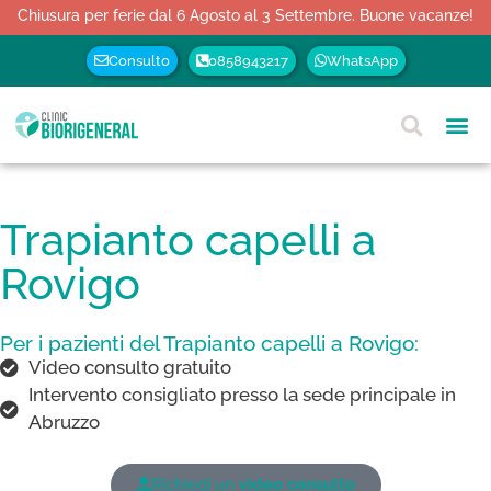
Chiusura per ferie dal 6 Agosto al 3 Settembre. Buone vacanze!
Consulto
0858943217
WhatsApp
Trapianto capelli a
Rovigo
Per i pazienti del Trapianto capelli a Rovigo:
Video consulto gratuito
Intervento consigliato presso la sede principale in
Abruzzo
Richiedi un
video consulto