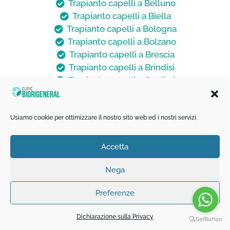
Trapianto capelli a Belluno
Trapianto capelli a Biella
Trapianto capelli a Bologna
Trapianto capelli a Bolzano
Trapianto capelli a Brescia
Trapianto capelli a Brindisi
Trapianto capelli a Cagliari
Trapianto capelli a Campobasso
Trapianto capelli a Caserta
Trapianto capelli a Catania
Usiamo cookie per ottimizzare il nostro sito web ed i nostri servizi.
Trapianto capelli a Catanzaro
Trapianto capelli a Chieti
Accetta
Trapianto capelli a Cosenza
Trapianto capelli a Cremona
Nega
Trapianto capelli a Ferrara
Preferenze
Trapianto capelli a Firenze
Trapianto capelli a Foggia
Dichiarazione sulla Privacy
Trapianto capelli a Genova